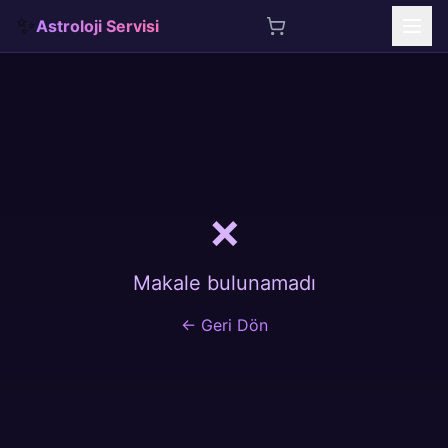
✨
Astroloji Servisi
İçeriğe atla
❌
Makale bulunamadı
← Geri Dön