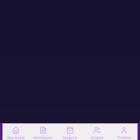
Ana Sayfa
Haritalarım
Mağaza
Gruplar
Profilim