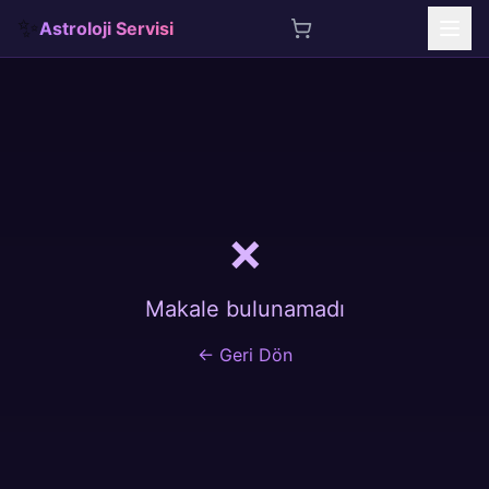
✨
Astroloji Servisi
İçeriğe atla
❌
Makale bulunamadı
← Geri Dön