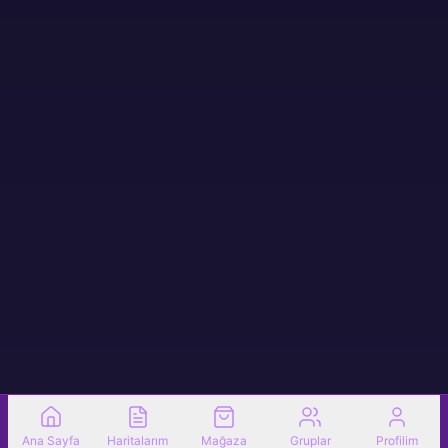
Ana Sayfa
Haritalarım
Mağaza
Gruplar
Profilim