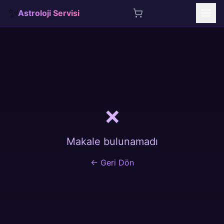
✨
Astroloji Servisi
İçeriğe atla
❌
Makale bulunamadı
← Geri Dön