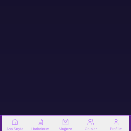
Ana Sayfa
Haritalarım
Mağaza
Gruplar
Profilim