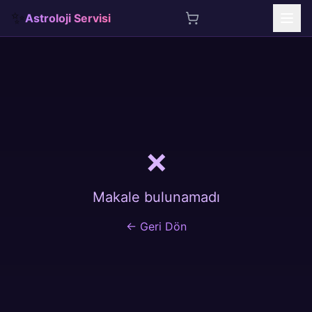
✨
Astroloji Servisi
İçeriğe atla
❌
Makale bulunamadı
← Geri Dön