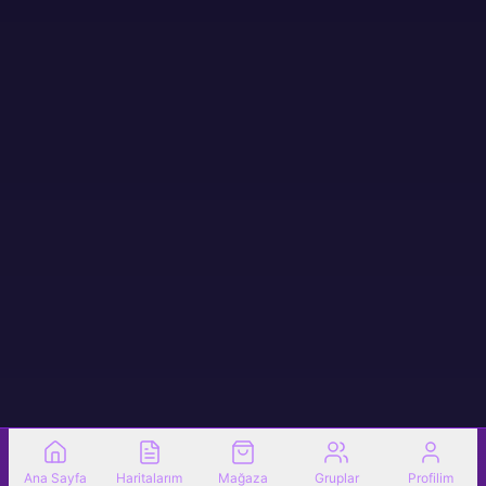
Ana Sayfa
Haritalarım
Mağaza
Gruplar
Profilim