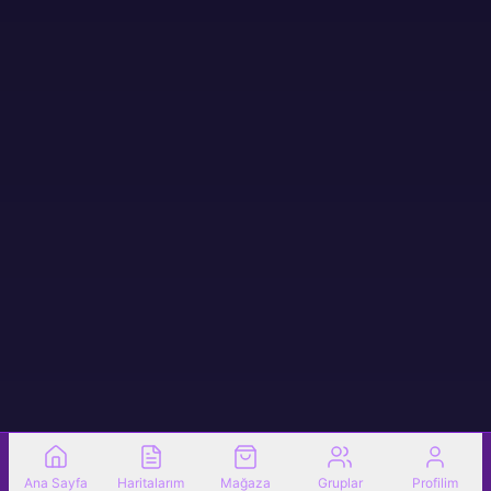
Ana Sayfa
Haritalarım
Mağaza
Gruplar
Profilim