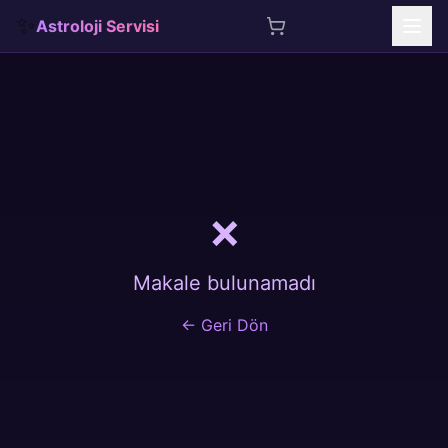
✨
Astroloji Servisi
İçeriğe atla
❌
Makale bulunamadı
← Geri Dön