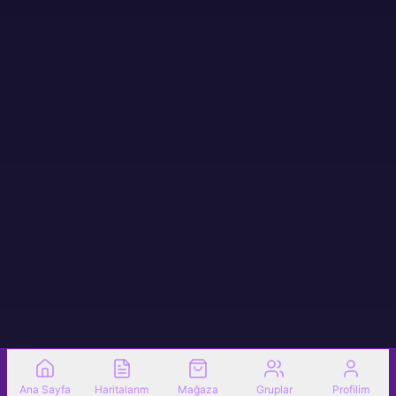
Ana Sayfa
Haritalarım
Mağaza
Gruplar
Profilim