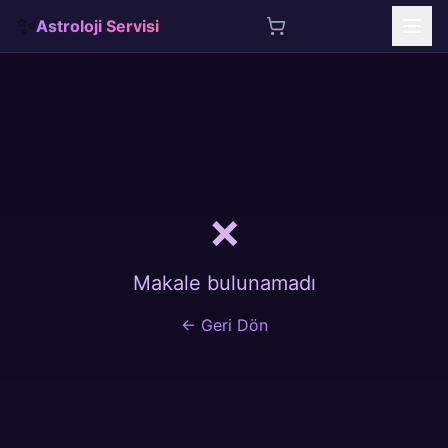
✨
Astroloji Servisi
İçeriğe atla
❌
Makale bulunamadı
← Geri Dön