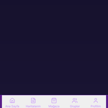
Ana Sayfa
Haritalarım
Mağaza
Gruplar
Profilim