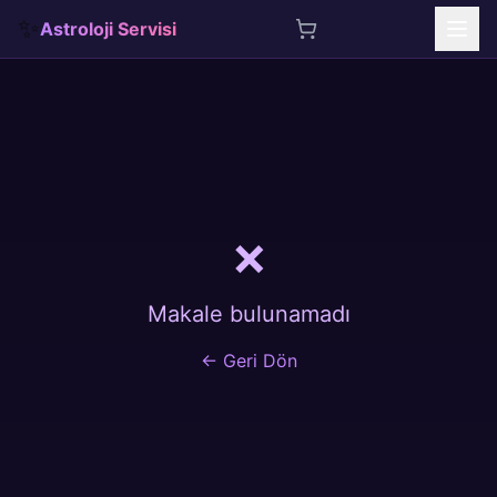
✨
Astroloji Servisi
İçeriğe atla
❌
Makale bulunamadı
← Geri Dön