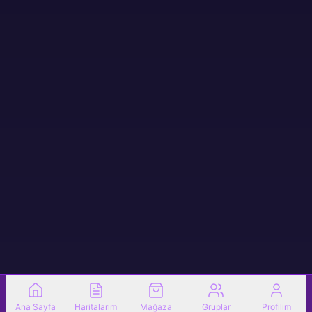
Ana Sayfa
Haritalarım
Mağaza
Gruplar
Profilim