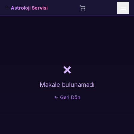
✨
Astroloji Servisi
İçeriğe atla
❌
Makale bulunamadı
← Geri Dön