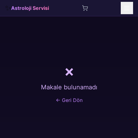
✨
Astroloji Servisi
İçeriğe atla
❌
Makale bulunamadı
← Geri Dön