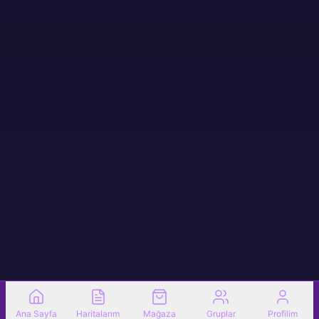
Ana Sayfa
Haritalarım
Mağaza
Gruplar
Profilim