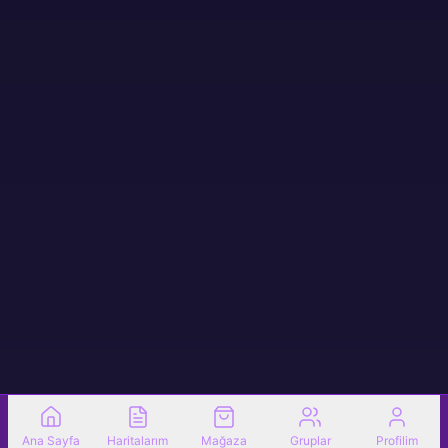
Ana Sayfa
Haritalarım
Mağaza
Gruplar
Profilim