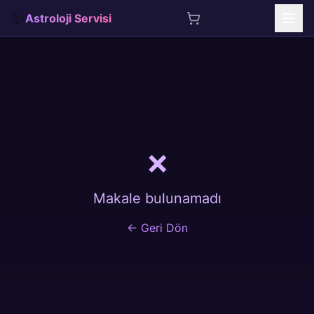
✨
Astroloji Servisi
İçeriğe atla
❌
Makale bulunamadı
← Geri Dön