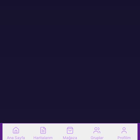
Ana Sayfa
Haritalarım
Mağaza
Gruplar
Profilim