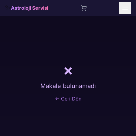
✨
Astroloji Servisi
İçeriğe atla
❌
Makale bulunamadı
← Geri Dön