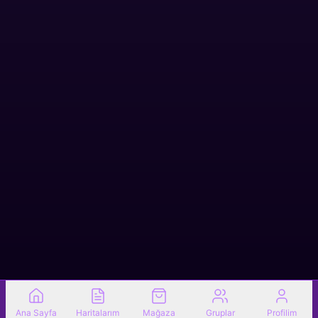
Ana Sayfa
Haritalarım
Mağaza
Gruplar
Profilim