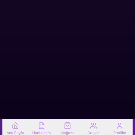
Ana Sayfa
Haritalarım
Mağaza
Gruplar
Profilim