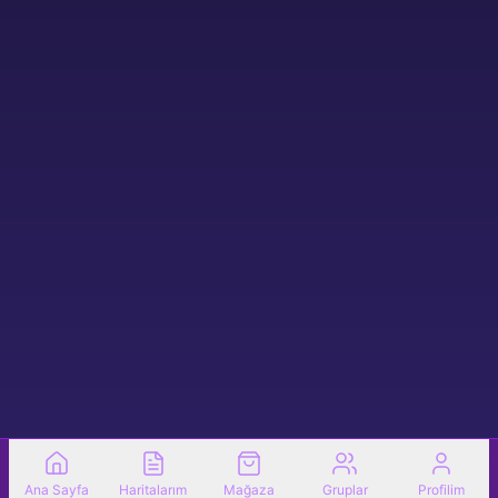
Ana Sayfa
Haritalarım
Mağaza
Gruplar
Profilim