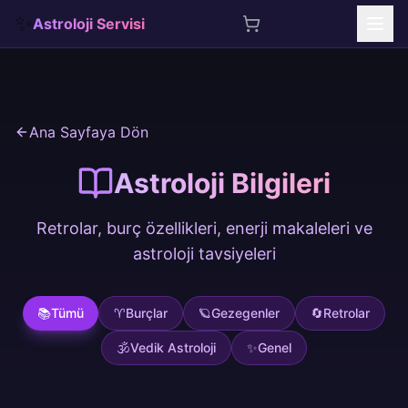
✨
Astroloji Servisi
İçeriğe atla
Ana Sayfaya Dön
Astroloji Bilgileri
Retrolar, burç özellikleri, enerji makaleleri ve
astroloji tavsiyeleri
📚
Tümü
♈
Burçlar
🪐
Gezegenler
🔄
Retrolar
🕉️
Vedik Astroloji
✨
Genel