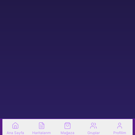
Ana Sayfa
Haritalarım
Mağaza
Gruplar
Profilim