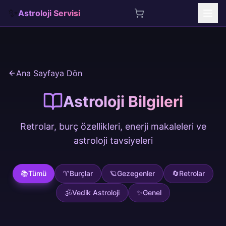
✨
Astroloji Servisi
İçeriğe atla
Ana Sayfaya Dön
Astroloji Bilgileri
Retrolar, burç özellikleri, enerji makaleleri ve
astroloji tavsiyeleri
📚
Tümü
♈
Burçlar
🪐
Gezegenler
🔄
Retrolar
🕉️
Vedik Astroloji
✨
Genel