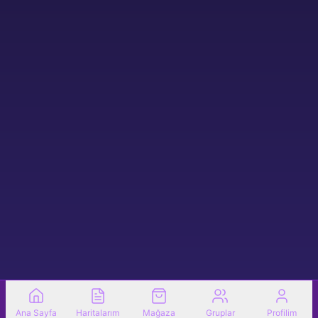
Ana Sayfa
Haritalarım
Mağaza
Gruplar
Profilim