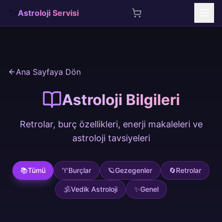
✨
Astroloji Servisi
İçeriğe atla
Ana Sayfaya Dön
Astroloji Bilgileri
Retrolar, burç özellikleri, enerji makaleleri ve
astroloji tavsiyeleri
📚
Tümü
♈
Burçlar
🪐
Gezegenler
🔄
Retrolar
🕉️
Vedik Astroloji
✨
Genel