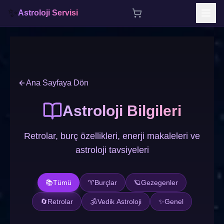
✨
Astroloji Servisi
İçeriğe atla
Ana Sayfaya Dön
Astroloji Bilgileri
Retrolar, burç özellikleri, enerji makaleleri ve
astroloji tavsiyeleri
📚
Tümü
♈
Burçlar
🪐
Gezegenler
🔄
Retrolar
🕉️
Vedik Astroloji
✨
Genel