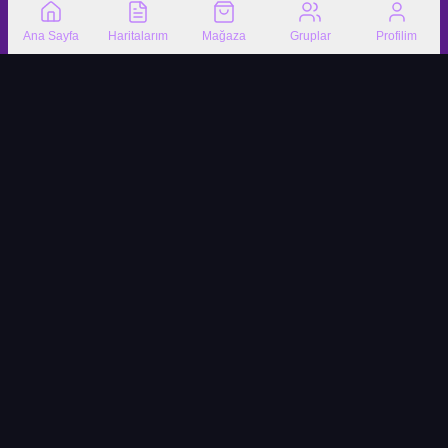
Ana Sayfa
Haritalarım
Mağaza
Gruplar
Profilim
✨
Hızlı Linkler
Astroloji Servisi
Ana Sayfa
Yıldızlarınızı keşfedin,
Burç Topluluğu
geleceğinizi aydınlatın.
Rüya Tabirleri
Astroloji Bilgileri
Bana Özel
Mağaza
Vedik Doğum Haritası
Tüm Ürünler
Tarot Falı
Doğal Taş Bileklikler
Rüya Yorumu
Kahve Falı